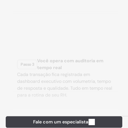
Você opera com auditoria em 
Passo 3
tempo real
Cada transação fica registrada em 
dashboard executivo com volumetria, tempo 
de resposta e qualidade. Tudo em tempo real 
para a rotina de seu RH.
Mapeamos o seu ecossistema
Passo 1
Fale com um especialista
Em até 5 dias úteis, levantamos fontes, 