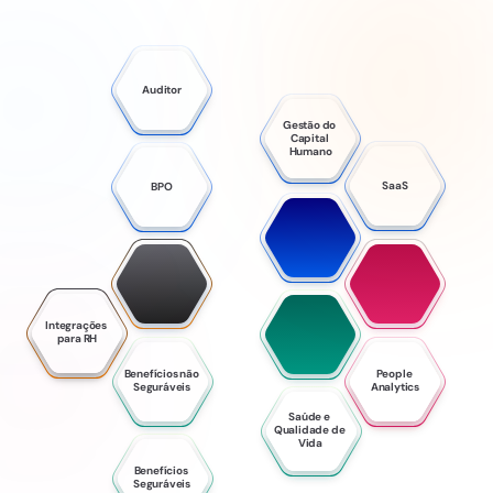
Auditor
Gestão do 
Capital 
Humano
SaaS
BPO
Integrações 
para RH
Benefícios não 
People 
Seguráveis
Analytics
Saúde e 
Qualidade de 
Vida
Benefícios 
Seguráveis